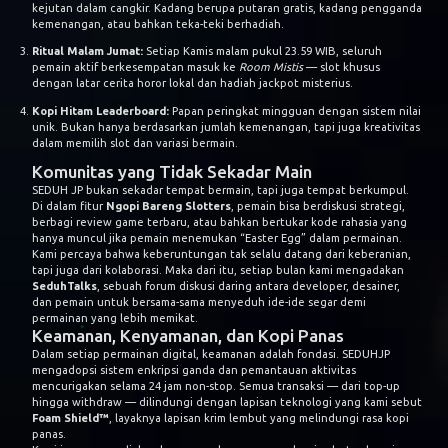
tematik eksklusif yang hanya bisa dimainkan dalam jangka waktu
terbatas. Dari Festival Rembulan sampai Karnaval Laut Selatan.
Seduhan Harian (Daily Brew):
Bonus harian yang dikemas seperti
kejutan dalam cangkir. Kadang berupa putaran gratis, kadang pengganda
kemenangan, atau bahkan teka-teki berhadiah.
Ritual Malam Jumat:
Setiap Kamis malam pukul 23.59 WIB, seluruh
pemain aktif berkesempatan masuk ke
Room Mistis
— slot khusus
dengan latar cerita horor lokal dan hadiah jackpot misterius.
Kopi Hitam Leaderboard:
Papan peringkat mingguan dengan sistem nilai
unik. Bukan hanya berdasarkan jumlah kemenangan, tapi juga kreativitas
dalam memilih slot dan variasi bermain.
Komunitas yang Tidak Sekadar Main
SEDUH JP bukan sekadar tempat bermain, tapi juga tempat berkumpul.
Di dalam fitur
Ngopi Bareng Slotters
, pemain bisa berdiskusi strategi,
berbagi review game terbaru, atau bahkan bertukar kode rahasia yang
hanya muncul jika pemain menemukan “Easter Egg” dalam permainan.
Kami percaya bahwa keberuntungan tak selalu datang dari keberanian,
tapi juga dari kolaborasi. Maka dari itu, setiap bulan kami mengadakan
SeduhTalks
, sebuah forum diskusi daring antara developer, desainer,
dan pemain untuk bersama-sama menyeduh ide-ide segar demi
permainan yang lebih memikat.
Keamanan, Kenyamanan, dan Kopi Panas
Dalam setiap permainan digital, keamanan adalah fondasi. SEDUHJP
mengadopsi sistem enkripsi ganda dan pemantauan aktivitas
mencurigakan selama 24 jam non-stop. Semua transaksi — dari top-up