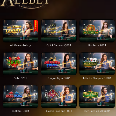
All Games Lobby
Quick Baccarat Q001
Roulette R001
Sicbo S201
Dragon Tiger D201
Infinite Blackjack BJ001