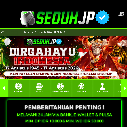
Selamat Datang Di Situs SEDUHJP
TOGEL
SLOT
LIVE CASINO
SPORT
ARCADE
SABU
PEMBERITAHUAN PENTING !