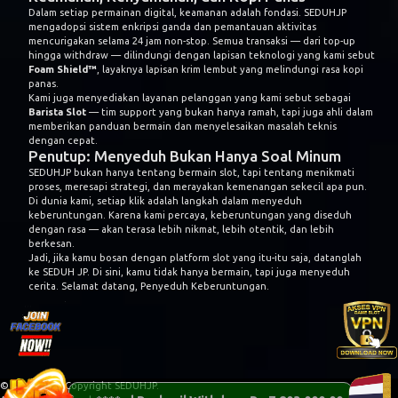
SeduhTalks
, sebuah forum diskusi daring antara developer, desainer,
dan pemain untuk bersama-sama menyeduh ide-ide segar demi
permainan yang lebih memikat.
Keamanan, Kenyamanan, dan Kopi Panas
Dalam setiap permainan digital, keamanan adalah fondasi. SEDUHJP
mengadopsi sistem enkripsi ganda dan pemantauan aktivitas
mencurigakan selama 24 jam non-stop. Semua transaksi — dari top-up
hingga withdraw — dilindungi dengan lapisan teknologi yang kami sebut
Foam Shield™
, layaknya lapisan krim lembut yang melindungi rasa kopi
panas.
Kami juga menyediakan layanan pelanggan yang kami sebut sebagai
Barista Slot
— tim support yang bukan hanya ramah, tapi juga ahli dalam
memberikan panduan bermain dan menyelesaikan masalah teknis
dengan cepat.
Penutup: Menyeduh Bukan Hanya Soal Minum
SEDUHJP bukan hanya tentang bermain slot, tapi tentang menikmati
proses, meresapi strategi, dan merayakan kemenangan sekecil apa pun.
Di dunia kami, setiap klik adalah langkah dalam menyeduh
keberuntungan. Karena kami percaya, keberuntungan yang diseduh
dengan rasa — akan terasa lebih nikmat, lebih otentik, dan lebih
berkesan.
Jadi, jika kamu bosan dengan platform slot yang itu-itu saja, datanglah
ke SEDUH JP. Di sini, kamu tidak hanya bermain, tapi juga menyeduh
cerita. Selamat datang, Penyeduh Keberuntungan.