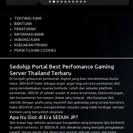
BET NOW
SK Sturm Graz
Fenerbahce
-0.5
0.95
0.5
0.87
TENTANG KAMI
BANTUAN
PERATURAN
INFORMASI BANK
HUBUNGI KAMI
KEBIJAKAN PRIVASI
PERSETUJUAN COOKIES
Seduhjp Portal Best Perfomance Gaming
Server Thailand Terbaru
Di tengah gempuran permainan digital yang kian mendominasi dunia
maya,
SEDUHJP
hadir sebagai angin segar bagi pecinta permainan slot
yang mendambakan nuansa berbeda. Lebih dari sekadar platform
permainan, SEDUH JP adalah wadah di mana kreativitas, keberuntungan,
dan kenyamanan bercampur dalam satu tempat. Jika biasanya slot
identik dengan grafis yang repetitif dan gameplay yang terasa monoton,
maka SEDUHJP justru menghadirkan sesuatu yang tidak terduga: sensasi
bermain yang menyeduh imajinasi.