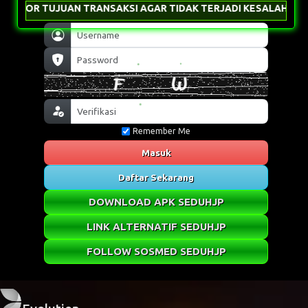
MELAYANI 24 JAM VIA BANK, E-WALLET & PULSA
MIN. DP IDR 10.000 & MIN. WD IDR 50.000
OMOR TUJUAN TRANSAKSI AGAR TIDAK TERJADI KESALAHAN PEN
Remember Me
Masuk
Daftar Sekarang
DOWNLOAD APK SEDUHJP
LINK ALTERNATIF SEDUHJP
FOLLOW SOSMED SEDUHJP